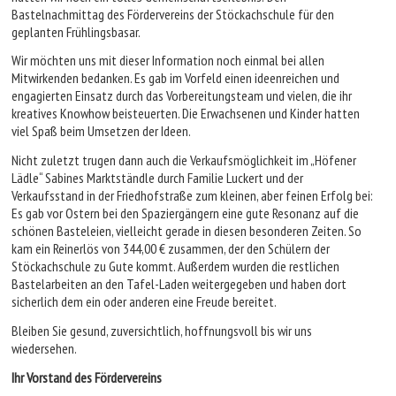
Bastelnachmittag des Fördervereins der Stöckachschule für den
geplanten Frühlingsbasar.
Wir möchten uns mit dieser Information noch einmal bei allen
Mitwirkenden bedanken. Es gab im Vorfeld einen ideenreichen und
engagierten Einsatz durch das Vorbereitungsteam und vielen, die ihr
kreatives Knowhow beisteuerten. Die Erwachsenen und Kinder hatten
viel Spaß beim Umsetzen der Ideen.
Nicht zuletzt trugen dann auch die Verkaufsmöglichkeit im „Höfener
Lädle“ Sabines Marktständle durch Familie Luckert und der
Verkaufsstand in der Friedhofstraße zum kleinen, aber feinen Erfolg bei:
Es gab vor Ostern bei den Spaziergängern eine gute Resonanz auf die
schönen Basteleien, vielleicht gerade in diesen besonderen Zeiten. So
kam ein Reinerlös von 344,00 € zusammen, der den Schülern der
Stöckachschule zu Gute kommt. Außerdem wurden die restlichen
Bastelarbeiten an den Tafel-Laden weitergegeben und haben dort
sicherlich dem ein oder anderen eine Freude bereitet.
Bleiben Sie gesund, zuversichtlich, hoffnungsvoll bis wir uns
wiedersehen.
Ihr Vorstand des Fördervereins