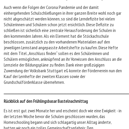
Auch wenn die Folgen der Corona Pandemie und der damit
einhergehenden Schulschließungen in ihrer ganzen Breite wohl noch gar
nicht abgeschätzt werden können, so sind die Lerndefizite bei vielen
Schülerinnen und Schülern schon jetzt ersichtlich. Diese Defizite zu
schließen ist sicherlich eine zentrale Herausforderung der Schulen in
den kommenden Jahren. Als ein Element hat die Stöckachschule
beschlossen, zusätzlich zu den vorhandenen Materialien auf den
jeweiligen Lernstand angepasste Arbeitshefte zu kaufen. Diese Hefte
mit dem Titel „Anschluss finden“ sollen es den Schülerinnen und
Schülern ermöglichen, anknüpfend an ihr Vorwissen den Anschluss an die
Lernziele der Bildungspläne zu finden. Dank einer großzügigen
Zuwendung der Volksbank Stuttgart eG konnte der Förderverein nun den
Kauf der Lernhefte der zweiten Klassen sowie der
Grundschulförderklasse übernehmen.
_______________________________________________________________________________________
Rückblick auf den Frühlingsbasar Bastelnachmittag
Es ist erst gut zwei Monate her und erscheint doch wie eine Ewigkeit - in
der letzten Woche bevor die Schulen geschlossen wurden, das
Homeschooling begann und sich schlagartig unser Alltag änderte,
hatten wir noch ein tolles Gemeinschaftserlebnis: Den